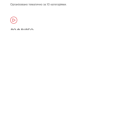
Організовано тематично за 10 категоріями.
ДО 8 ВІДЕО
Включно з оглядом автомобіля, холодним запуском,
тестуванням функцій кузова тощо.
ШВИДКО
Виконання протягом 0-3 робочих днів. Цифровий звіт буде
надіслано одразу після перевірки прямо з місця знаходження
транспортного засобу.