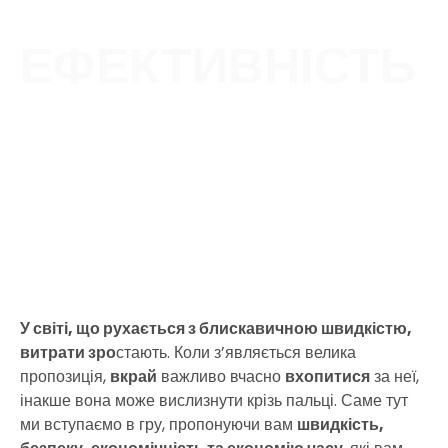
ЕФЕКТИВНІСТЬ
У світі, що рухається з блискавичною швидкістю,
витрати зро
стають. Коли з’являється велика
пропозиція,
вкрай
важливо вчасно
вхопитися
за неї,
інакше вона може вислизнути крізь пальці. Саме тут
ми вступаємо в гру, пропонуючи вам
швидкість,