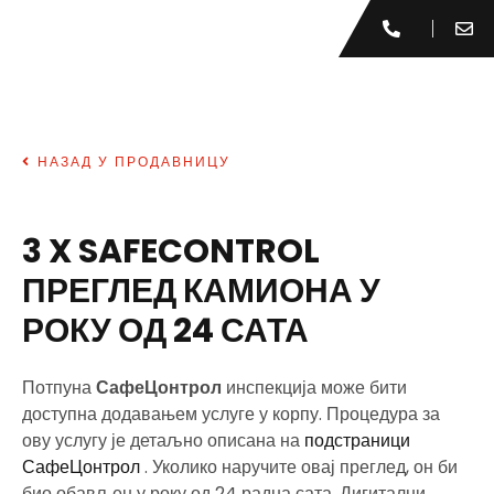
НАЗАД У ПРОДАВНИЦУ
3 X SAFECONTROL
ПРЕГЛЕД КАМИОНА У
РОКУ ОД 24 САТА
Потпуна
СафеЦонтрол
инспекција може бити
доступна додавањем услуге у корпу. Процедура за
ову услугу је детаљно описана на
подстраници
СафеЦонтрол
. Уколико наручите овај преглед, он би
био обављен у року од 24 радна сата. Дигитални