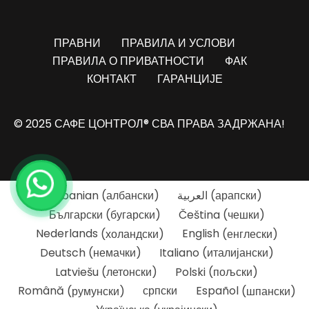
ПРАВНИ
ПРАВИЛА И УСЛОВИ
ПРАВИЛА О ПРИВАТНОСТИ
ФАК
КОНТАКТ
ГАРАНЦИЈЕ
© 2025 САФЕ ЦОНТРОЛ® СВА ПРАВА ЗАДРЖАНА!
Albanian
(
албански
)
العربية
(
арапски
)
Български
(
бугарски
)
Čeština
(
чешки
)
Nederlands
(
холандски
)
English
(
енглески
)
Deutsch
(
немачки
)
Italiano
(
италијански
)
Latviešu
(
летонски
)
Polski
(
пољски
)
Română
(
румунски
)
српски
Español
(
шпански
)