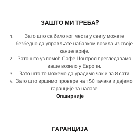
ЗАШТО МИ ТРЕБА?
Зато што са било ког места у свету можете
безбедно да управљате набавком возила из своје
канцеларије.
Зато што уз помоћ Сафе Цонтрол прегледавамо
ваше возило у Европи.
Зато што то можемо да урадимо чак и за 8 сати
Зато што вршимо провере на 150 тачака и дајемо
гаранције за налазе
Опширније
ГАРАНЦИЈА