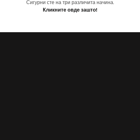
Сигурни сте на три различита начина.
Кликните овде зашто!