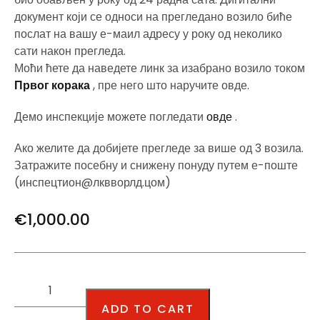
документ који се односи на прегледано возило биће
послат на вашу е-маил адресу у року од неколико
сати након прегледа.
Моћи ћете да наведете линк за изабрано возило током
Првог корака
, пре него што наручите овде.
Демо инспекције можете погледати
овде
.
Ако желите да добијете прегледе за више од 3 возила.
Затражите посебну и снижену понуду путем е-поште
(инспецтион@лквворлд.цом)
€
1,000.00
ADD TO CART