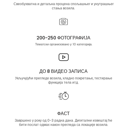
Свеобухватна и детаљна процена спољашњег и унутрашњег
стања возила.
200-250 ФОТОГРАФИЈА
Тематски организовано у 10 категорија.
ДО 8 ВИДЕО ЗАПИСА
Укључујући прегледе возила, хладно покретање, тестирање
функција тела итд.
ФАСТ
Завршено у року од 0-3 радна дана. Дигитални извештај ће
бити послат одмах након прегледа са локације возила.