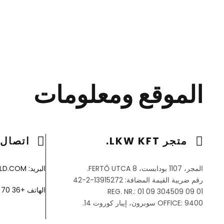
الموقع ومعلومات
متجر LKW KFT.
اتصال
المجر، 1107 بودابست، FERTŐ UTCA 8.
البريد: INSPECTION@LKWWORLD.COM
رقم ضريبة القيمة المضافة: 13915272-2-42
الهاتف +36
70 784 8381
REG. NR.: 01 09 304509 09 01
OFFICE: 9400 سوبرون، إيبار كوروت 14.