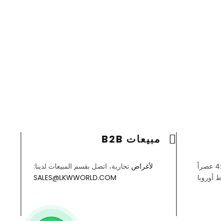
مبيعات B2B
لأغراض
تجارية، اتصل بقسم المبيعات لدينا:
 أوروبا
SALES@LKWWORLD.COM