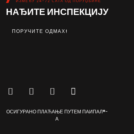
ИЗМЕЂУ 24-72 САТА ОД ПОРУЏБИНЕ
НАЂИТЕ ИНСПЕКЦИЈУ
ПОРУЧИТЕ ОДМАХ!
ОСИГУРАНО ПЛАЋАЊЕ ПУТЕМ ПАИПАЛ®-
А