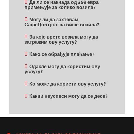
Да ли се накнада од 399 евра
примењује за колико возила?
Могу ли да захтевам
СафеЦонтрол за више возила?
За које врсте возила могу да
затражим ову услугу?
Како се обрађује плаћање?
Одакле могу да користим ову
услугу?
Ко може да користи ову услугу?
Какви неуспеси могу да се десе?