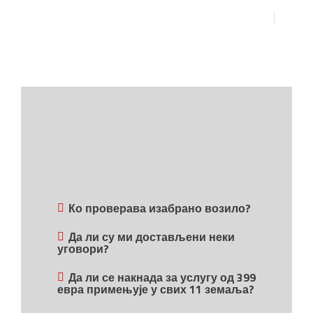
Ко проверава изабрано возило?
Да ли су ми достављени неки
уговори?
Да ли се накнада за услугу од 399
евра примењује у свих 11 земаља?