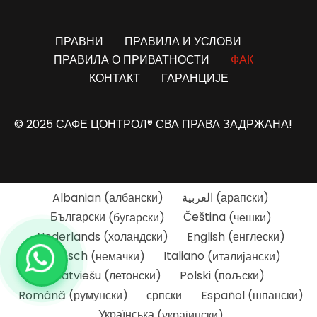
ПРАВНИ
ПРАВИЛА И УСЛОВИ
ПРАВИЛА О ПРИВАТНОСТИ
ФАК
КОНТАКТ
ГАРАНЦИЈЕ
© 2025 САФЕ ЦОНТРОЛ® СВА ПРАВА ЗАДРЖАНА!
Albanian
(
албански
)
العربية
(
арапски
)
Български
(
бугарски
)
Čeština
(
чешки
)
Nederlands
(
холандски
)
English
(
енглески
)
Deutsch
(
немачки
)
Italiano
(
италијански
)
Latviešu
(
летонски
)
Polski
(
пољски
)
Română
(
румунски
)
српски
Español
(
шпански
)
Українська
(
украјински
)