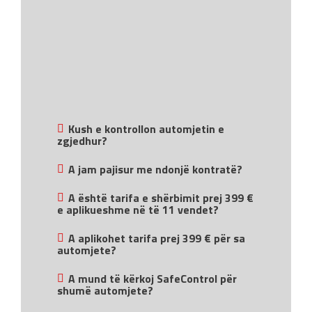
Kush e kontrollon automjetin e
zgjedhur?
A jam pajisur me ndonjë kontratë?
A është tarifa e shërbimit prej 399 €
e aplikueshme në të 11 vendet?
A aplikohet tarifa prej 399 € për sa
automjete?
A mund të kërkoj SafeControl për
shumë automjete?