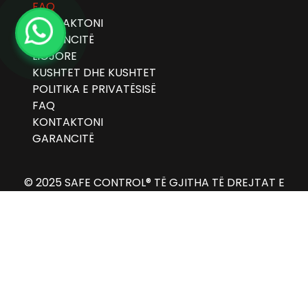
FAQ
KONTAKTONI
GARANCITË
LIGJORE
KUSHTET DHE KUSHTET
POLITIKA E PRIVATËSISË
FAQ
KONTAKTONI
GARANCITË
© 2025 SAFE CONTROL® TË GJITHA TË DREJTAT E
REZERVUARA!
Albanian
العربية
(
Arabic
)
Български
(
Bulgarian
)
Čeština
(
Czech
)