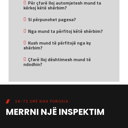
Për çfarë lloj automjetesh mund ta
kërkoj këtë shërbim?
Si përpunohet pagesa?
Nga mund ta përfitoj këtë shërbim?
Kush mund të përfitojë nga ky
shërbim?
Çfarë lloj dështimesh mund të
ndodhin?
24-72 ORË NGA POROSIA
MERRNI NJË INSPEKTIM