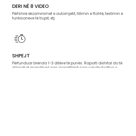
DERI NË 8 VIDEO
Përfshirë ekzaminimet e automjetit, fillimin e ftohtë, testimin e
funksioneve të trupit, etj.
SHPEJT
Përfunduar brenda 1-3 ditëve të punës. Raporti dixhital do të
dërgohet menjëherë pas inspektimit nga vendndodhja e
automjetit.
PSE MË DUHET?
Më shumë se 150 pika të listës së kontrollit e bëjnë blerjen e
automjetit tuaj më të sigurt.