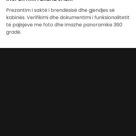
Prezantim i saktë i brendësisë dhe gjendjes së
kabinës. Verifikimi dhe dokumentimi i funksionalitetit
të pajisjeve me foto dhe imazhe panoramike 360 ​​
gradë.