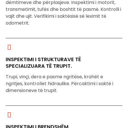
dëmtimeve dhe përplasjeve. Inspektimi i motorit,
transmetimit, tufës dhe boshtit të pasmë. Kontrolli i
vajit dhe ujit. Verifikimi i saktësisë së leximit të
odometrit.
INSPEKTIMI I STRUKTURAVE TË
SPECIALIZUARA TË TRUPIT.
Trupi, vinçi, dera e pasme ngritëse, krahët e
ngritjes, kontrollet hidraulike. Përcaktimi i saktë i
dimensioneve të trupit.
INSPEKTIMI I BRENDSHËM