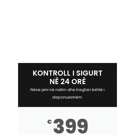
KONTROLL I SIGURT
NË 24 ORË
Nëse jeni në nxitim dhe tregtari është i
disponueshëm.
399
€