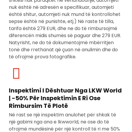
shitësi nuk paraqitet në vendndodhje, automjeti
nuk është në adresën e specifikuar, automjeti
është shitur, automjeti nuk mund të kontrollohet
sepse është në punishte, etj.) Në raste të tilla,
tarifa është 279 EUR, dhe ne do të rimbursojmë
diferencën midis shumës së paguar dhe 279 EUR.
Natyrisht, ne do të dokumentojmë mbërritjen
tonë dhe rrethanat që çuan në anulimin dhe do
të ofrojmë prova fotografike.
Inspektimi I Dështuar Nga LKW World
| -50% Për Inspektimin E Ri Ose
Rimbursim Të Plotë
Në rast se një inspektim anulohet për shkak të
një gabimi nga ana e lkwworld, ne ose do të
ofrojmë mundësinë për një kontroll të ri me 50%