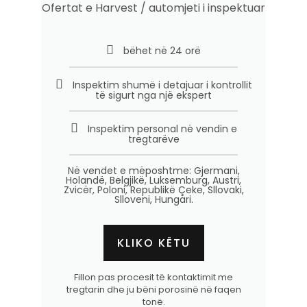
Ofertat e Harvest / automjeti i inspektuar
bëhet në 24 orë
Inspektim shumë i detajuar i kontrollit
të sigurt nga një ekspert
Inspektim personal në vendin e
tregtarëve
Në vendet e mëposhtme: Gjermani,
Holandë, Belgjikë, Luksemburg, Austri,
Zvicër, Poloni, Republikë Çeke, Sllovaki,
Slloveni, Hungari.
KLIKO KËTU
Fillon pas procesit të kontaktimit me
tregtarin dhe ju bëni porosinë në faqen
tonë.