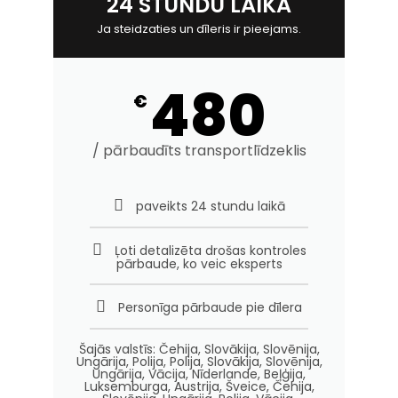
24 STUNDU LAIKĀ
Ja steidzaties un dīleris ir pieejams.
480
€
/ pārbaudīts transportlīdzeklis
paveikts 24 stundu laikā
Ļoti detalizēta drošas kontroles
pārbaude, ko veic eksperts
Personīga pārbaude pie dīlera
Šajās valstīs: Čehija, Slovākija, Slovēnija,
Ungārija, Polija, Polija, Slovākija, Slovēnija,
Ungārija, Vācija, Nīderlande, Beļģija,
Luksemburga, Austrija, Šveice, Čehija,