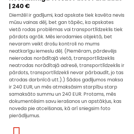
| 240 €
Diemžēl ir gadījumi, kad apskate tiek kavēta nevis
mūsu vainas dēļ, bet gan tāpēc, ka apskates
vietā rodas problēmas vai transportlīdzeklis tiek
pārdots agrāk. Mēs ierodamies objektā, bet
nevaram veikt drošu kontroli no mums
neatkarīgu iemeslu dēļ. (Piemēram, pārdevējs
neierodas norādītajā vietā, transportlīdzeklis
neatrodas norādītajā adresē, transportlīdzeklis ir
pārdots, transportlīdzekli nevar pārbaudīt, jo tas
atrodas darbnīcā utt.).) Šādos gadījumos maksa
ir 240 EUR, un mēs atmaksāsim starpību starp
samaksāto summu un 240 EUR. Protams, mēs
dokumentēsim savu ierašanos un apstākļus, kas
noveda pie atcelšanas, kā arī sniegsim foto
pierādījumus.