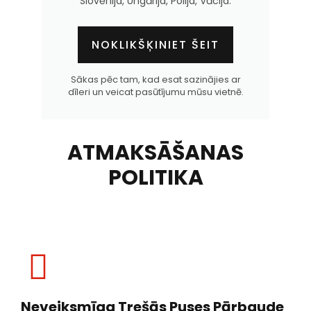
Slovēnija, Ungārija, Polija, Vācija.
NOKLIKŠĶINIET ŠEIT
Sākas pēc tam, kad esat sazinājies ar
dīleri un veicat pasūtījumu mūsu vietnē.
ATMAKSĀŠANAS
POLITIKA
Neveiksmīga Trešās Puses Pārbaude