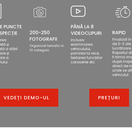
DE PUNCTE
PÂNĂ LA 8
200-250
RAPID
NSPECȚIE
VIDEOCLIPURI
FOTOGRAFII
Finalizat î
area
Inclusiv
de 0-3 zile
tă și
examinarea
Organizat tematic în
lucrătoare.
tă a stării
vehiculului,
10 categorii.
Raportul di
are și
pornirea la rece,
fi trimis im
oare a
testarea funcțiilor
după inspe
lului.
caroseriei etc.
direct de l
unde se af
vehiculul.
VEDEȚI DEMO-UL
PREȚURI