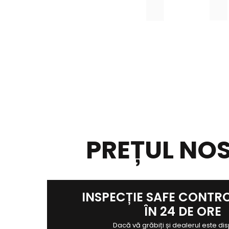
PREȚUL NO
INSPECȚIE SAFE CONTR
ÎN 24 DE ORE
Dacă vă grăbiți și dealerul este dis