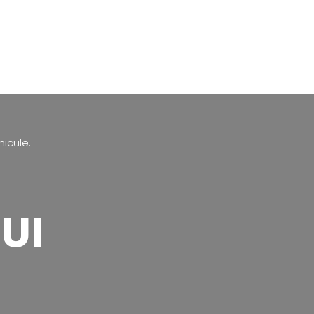
N: +36 70 784 8381
AVEȚI O ÎNTREBARE?
hicule.
UI