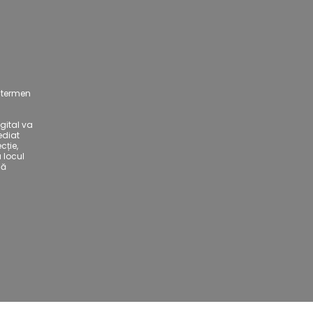
n termen
gital va
ediat
cție,
a locul
lă