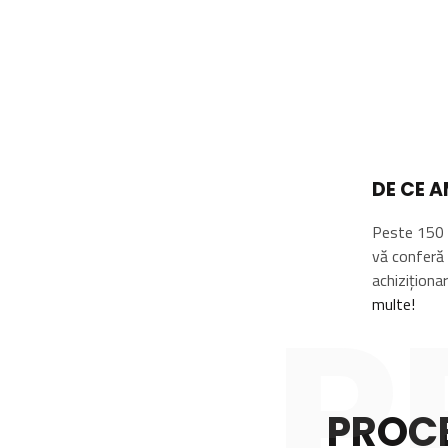
DE CE A
Peste 150 d
vă conferă 
achiziționa
P
multe!
PROCE