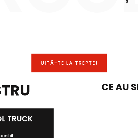
UITĂ-TE LA TREPTE!
STRU
CE AU S
OL TRUCK
ponibil.