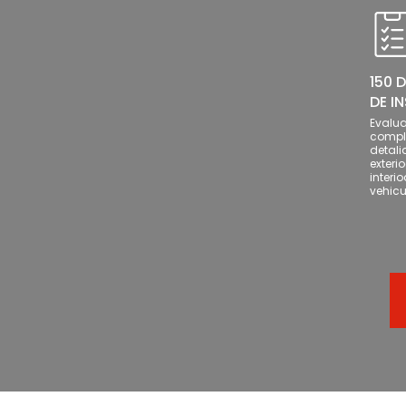
150 
DE I
Evalu
comple
detalia
exterio
interi
vehicu