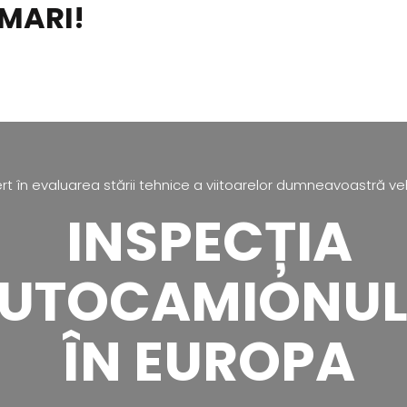
MARI!
TELEFO
rt în evaluarea stării tehnice a viitoarelor dumneavoastră ve
INSPECȚIA
UTOCAMIONUL
ÎN EUROPA