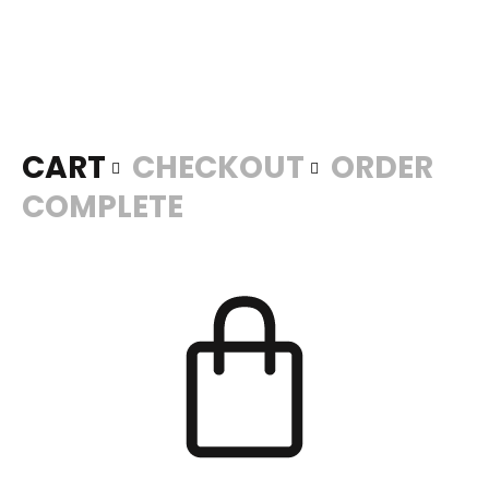
CART
CHECKOUT
ORDER


COMPLETE