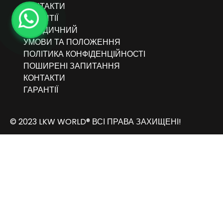
КОНТАКТИ
ГАРАНТІЇ
ЮРИДИЧНИЙ
УМОВИ ТА ПОЛОЖЕННЯ
ПОЛІТИКА КОНФІДЕНЦІЙНОСТІ
ПОШИРЕНІ ЗАПИТАННЯ
КОНТАКТИ
ГАРАНТІЇ
© 2023 LKW WORLD® ВСІ ПРАВА ЗАХИЩЕНІ!
Albanian
العربية
(
Arabic
)
Български
(
Bulgarian
)
Čeština
(
Czech
)
Nederlands
(
Dutch
)
English
Deutsch
(
German
)
Italiano
(
Italian
)