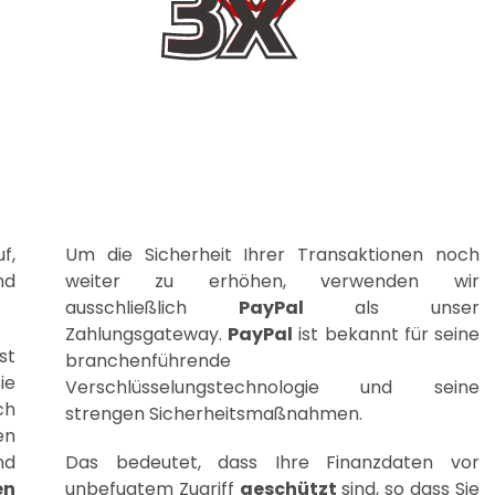
f,
Um die Sicherheit Ihrer Transaktionen noch
nd
weiter zu erhöhen, verwenden wir
ausschließlich
PayPal
als unser
Zahlungsgateway.
PayPal
ist bekannt für seine
st
branchenführende
ie
Verschlüsselungstechnologie und seine
ch
strengen Sicherheitsmaßnahmen.
en
nd
Das bedeutet, dass Ihre Finanzdaten vor
en
unbefugtem Zugriff
geschützt
sind, so dass Sie