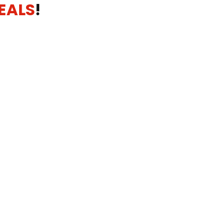
EALS
!
TELEFON: 