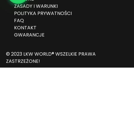
ZASADY I WARUNKI
POLITYKA PRYWATNOŚCI
FAQ
KONTAKT
GWARANCJE
© 2023 LKW WORLD® WSZELKIE PRAWA
ZASTRZEŻONE!
Albanian
(
Albański
)
العربية
(
Arabski
)
Български
(
Bułgarski
)
Čeština
(
Czeski
)
Nederlands
(
Holenderski
)
English
(
Angielski
)
Deutsch
(
Niemiecki
)
Italiano
(
Włoski
)
Latviešu
(
łotewski
)
Polski
Română
(
Rumuński
)
српски
(
Serbski
)
Español
(
Hiszpański
)