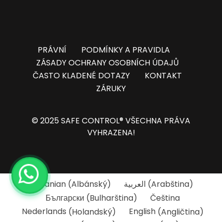
PRÁVNÍ
PODMÍNKY A PRAVIDLA
ZÁSADY OCHRANY OSOBNÍCH ÚDAJŮ
ČASTO KLADENÉ DOTAZY
KONTAKT
ZÁRUKY
© 2025 SAFE CONTROL® VŠECHNA PRÁVA
VYHRAZENA!
Albanian
(
Albánský
)
العربية
(
Arabština
)
Български
(
Bulharština
)
Čeština
Nederlands
(
Holandský
)
English
(
Angličtina
)