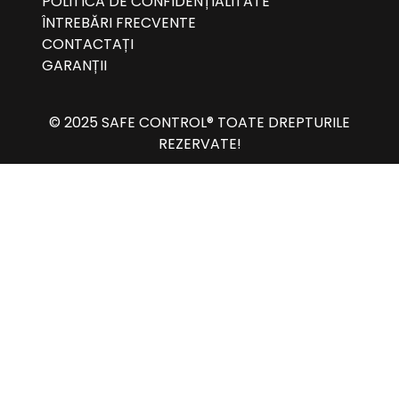
POLITICA DE CONFIDENȚIALITATE
ÎNTREBĂRI FRECVENTE
CONTACTAȚI
GARANȚII
© 2025 SAFE CONTROL® TOATE DREPTURILE
REZERVATE!
Albanian
(
Albaneză
)
العربية
(
Arabică
)
Български
(
Bulgară
)
Čeština
(
Cehă
)
Nederlands
(
Olaneză
)
English
(
Engleză
)
Deutsch
(
Germană
)
Italiano
(
Italiană
)
Latviešu
(
Letoniană
)
Polski
(
Poloneză
)
Română
српски
(
Sârbă
)
Español
(
Spaniolă
)
Українська
(
Ucrainiană
)