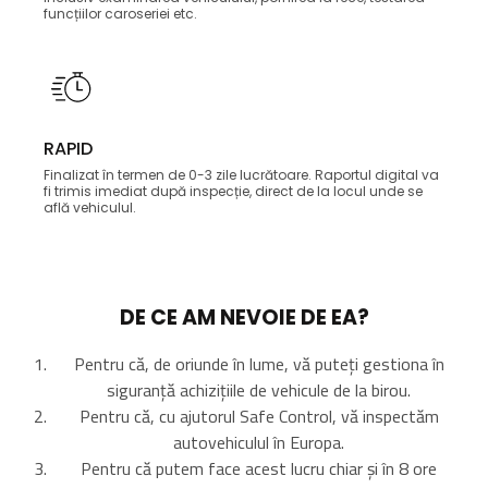
funcțiilor caroseriei etc.
RAPID
Finalizat în termen de 0-3 zile lucrătoare. Raportul digital va
fi trimis imediat după inspecție, direct de la locul unde se
află vehiculul.
DE CE AM NEVOIE DE EA?
Pentru că, de oriunde în lume, vă puteți gestiona în
siguranță achizițiile de vehicule de la birou.
Pentru că, cu ajutorul Safe Control, vă inspectăm
autovehiculul în Europa.
Pentru că putem face acest lucru chiar și în 8 ore