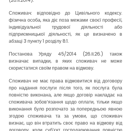
(26.II.2014).
Споживач: відповідно до Цивільного кодексу.
фізична особа, яка діє поза межами своєї професії,
індивідуальної трудової діяльності або
підприємницької діяльності, як це визначено в
абзаці 3 пункту 1 розділу 8:1.
Постанова Уряду 45/2014 (26.II.26.) також
визначає випадки, в яких споживач не може
скористатися своїм правом на відмову.
Споживач не має права відмовитися від договору
про надання послуги після того, як послуга була
повністю виконана, але якщо договір накладає на
споживача зобов’язання щодо оплати, тільки якщо
виконання було розпочато за попередньою явною
згодою споживача та за умови, що споживач
визнає, що він втратить своє право на відмову від
договору, коли суб’єкт господарювання повністю