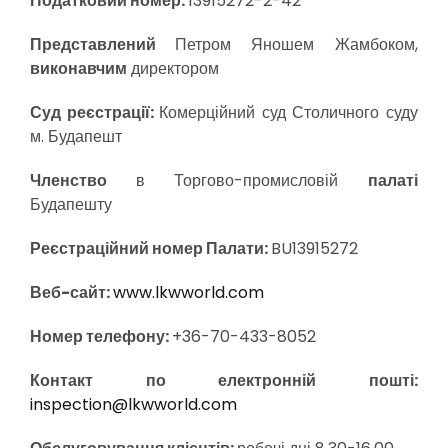
Податковий номер:
13915272-2-42
Представлений
Петром Яношем Жамбоком,
виконавчим
директором
Суд реєстрації:
Комерційний суд Столичного суду
м. Будапешт
Членство
в Торгово-промисловій
палаті
Будапешту
Реєстраційний номер Палати:
BU13915272
Веб-сайт:
www.lkwworld.com
Номер телефону:
+36-70-433-8052
Контакт по електронній пошті:
inspection@lkwworld.com