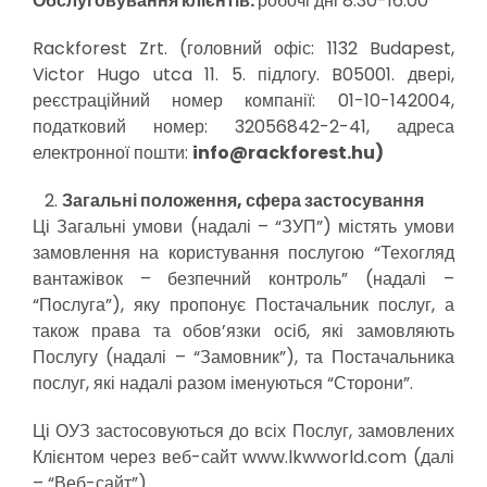
Обслуговування клієнтів:
робочі дні 8.30-16.00
Rackforest Zrt. (головний офіс: 1132 Budapest,
Victor Hugo utca 11. 5. підлогу. B05001. двері,
реєстраційний номер компанії: 01-10-142004,
податковий номер: 32056842-2-41, адреса
електронної пошти:
info@rackforest.hu)
Загальні положення, сфера застосування
Ці Загальні умови (надалі – “ЗУП”) містять умови
замовлення на користування послугою “Техогляд
вантажівок – безпечний контроль” (надалі –
“Послуга”), яку пропонує Постачальник послуг, а
також права та обов’язки осіб, які замовляють
Послугу (надалі – “Замовник”), та Постачальника
послуг, які надалі разом іменуються “Сторони”.
Ці ОУЗ застосовуються до всіх Послуг, замовлених
Клієнтом через веб-сайт www.lkwworld.com (далі
– “Веб-сайт”).