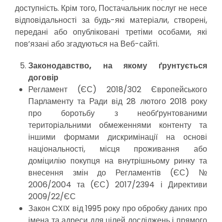
доступність. Крім того, Постачальник послуг не несе
відповідальності за будь-які матеріали, створені,
передані або опубліковані третіми особами, які
пов’язані або згадуються на Веб-сайті.
Законодавство, на якому ґрунтується
договір
Регламент (ЄС) 2018/302 Європейського
Парламенту та Ради від 28 лютого 2018 року
про боротьбу з необґрунтованими
територіальними обмеженнями контенту та
іншими формами дискримінації на основі
національності, місця проживання або
доміцилію покупця на внутрішньому ринку та
внесення змін до Регламентів (ЄС) №
2006/2004 та (ЄС) 2017/2394 і Директиви
2009/22/ЄС
Закон CXIX від 1995 року про обробку даних про
імена та адреси для цілей досліджень і прямого